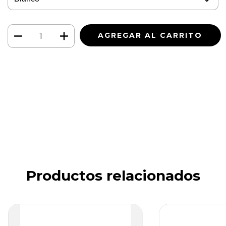
Medios de envío
CAMBIAR CP
Entregas para el CP:
CALCULAR
Iniciá sesión
y usá tus datos de entrega
No sé mi código postal
Productos relacionados