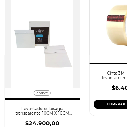
Cinta 3M -
levantamient
$6.4
2 colores
Levantadores bisagra
transparente 10CM X 10CM
(Palmares) x 25u
$24.900,00