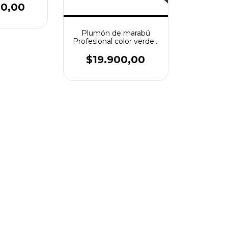
00,00
Plumón de marabú
Profesional color verde -
Para revelado de huellas
latentes
$19.900,00