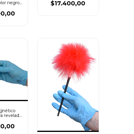
$17.400,00
olor negro -
 de huellas
tes
00,00
gnético
ra revelado
llas
00,00