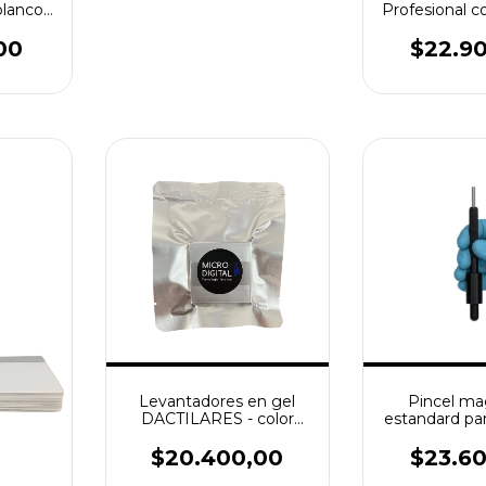
blanco -
Profesional c
huellas
Para revelado
laten
00
$22.9
Levantadores en gel
Pincel ma
DACTILARES - color
estandard pa
negro 5cmx5cm x 5u
de hue
$20.400,00
$23.6