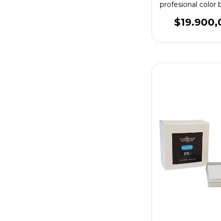
profesional color 
Para revelado de 
latentes
$19.900,