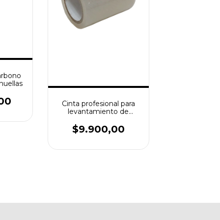
carbono
huellas
00
Cinta profesional para
levantamiento de
huellas - Super cristal sin
grumos
$9.900,00