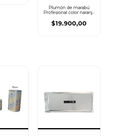
Plumón de marabú
Profesional color naranja
para revelado de huellas
latenets
$19.900,00