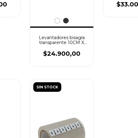
00
$33.0
Levantadores bisagra
transparente 10CM X
10CM (Palmares) x 25u
$24.900,00
SIN STOCK