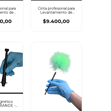
ional para
Cinta profesional para
ento de
Levantamiento de
tilares –
Huellas Dactilares –
 20mts
50mm x 20mts
00,00
$9.400,00
de)
gnético
RANDE -
CTIL