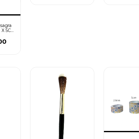
sagra
M X 5CM
00