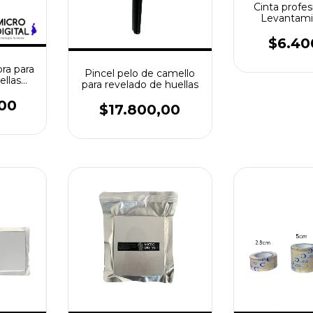
Cinta profes
Levantami
Huellas Dac
28mm x 
$6.40
bra para
Pincel pelo de camello
ellas
para revelado de huellas
00
$17.800,00