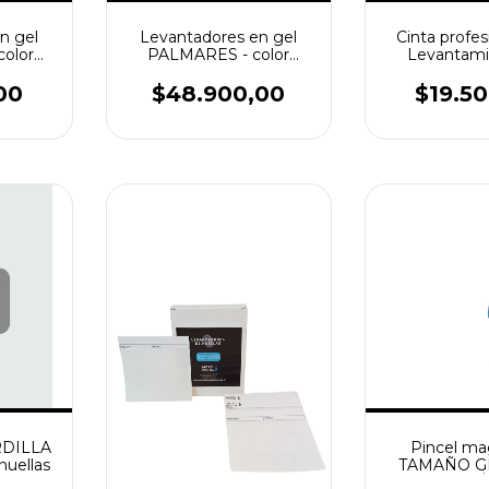
n gel
Levantadores en gel
Cinta profes
olor
PALMARES - color
Levantami
cm x 2u
negro 14cmx12cm x 5u
Huellas Dac
100mm x
00
$48.900,00
$19.5
(Gran
ARDILLA
Pincel ma
huellas
TAMAÑO G
RETRÁ