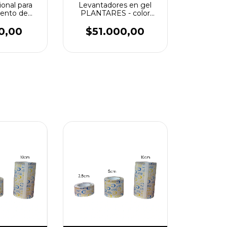
ional para
Levantadores en gel
ento de
PLANTARES - color
tilares –
blanco 14cm x 36cm x
20mts
2u
0,00
$51.000,00